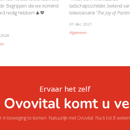
de. Begrippen die we komend
ladschaps
schilder, bekend va
ard nodig hebben! 🎄💖
televisieserie
'
The Joy of Painti
01 dec 2021
Algemeen
 2024
en
Ervaar het zelf
 Ovovital komt u ve
 in beweging te komen. Natuurlijk met Ovovital. Na 6 tot 8 weken 