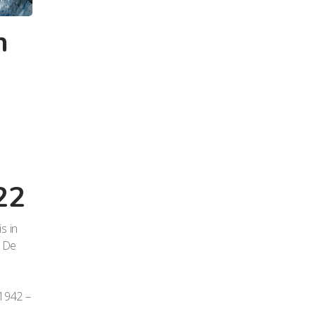
n
n
22
is in
. De
1942
–