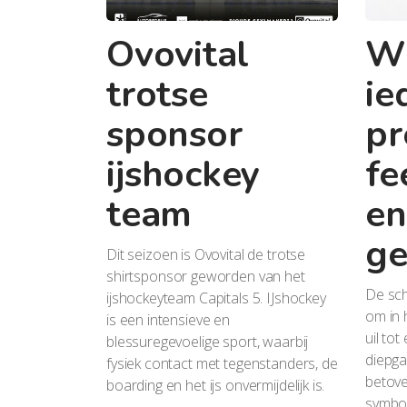
Ovovital
Wi
trotse
ie
sponsor
pr
ijshockey
fe
team
en
ge
Dit seizoen is Ovovital de trotse
shirtsponsor geworden van het
De sc
ijshockeyteam Capitals 5. IJshockey
om in 
is een intensieve en
uil to
blessuregevoelige sport, waarbij
diepga
fysiek contact met tegenstanders, de
betove
boarding en het ijs onvermijdelijk is.
symboo