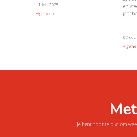
11 feb 2025
en vre
jaar h
Algemeen
02 dec
Algeme
Met
Je bent nooit te oud om weer