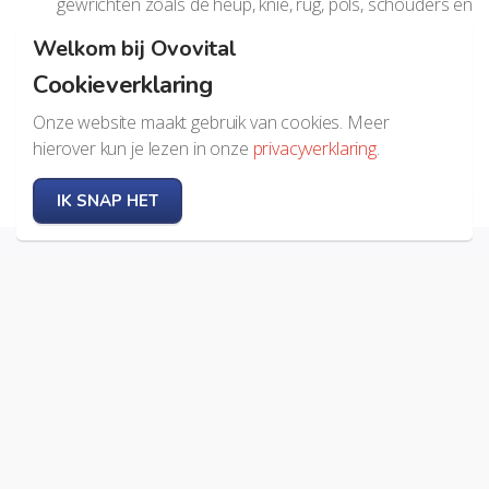
gewrichten zoals de heup, knie, rug, pols, schouders en
vingers.
Welkom bij Ovovital
Collageen zit overigens ook in ons haar, nagels en onze
Cookieverklaring
huid. Deze "onderdelen" hebben er ook baat bij. Met
Onze website maakt gebruik van cookies. Meer
Ovovital blijft u dus niet alleen langer op de been maar u
hierover kun je lezen in onze
privacyverklaring
.
kunt er daardoor ook nog eens jonger uitzien.
IK SNAP HET
COLLAGEEN & OVOVITAL