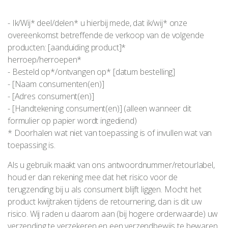
- Ik/Wij* deel/delen* u hierbij mede, dat ik/wij* onze
overeenkomst betreffende de verkoop van de volgende
producten: [aanduiding product]*
herroep/herroepen*
- Besteld op*/ontvangen op* [datum bestelling]
- [Naam consumenten(en)]
- [Adres consument(en)]
- [Handtekening consument(en)] (alleen wanneer dit
formulier op papier wordt ingediend)
* Doorhalen wat niet van toepassing is of invullen wat van
toepassing is.
Als u gebruik maakt van ons antwoordnummer/retourlabel,
houd er dan rekening mee dat het risico voor de
terugzending bij u als consument blijft liggen. Mocht het
product kwijtraken tijdens de retournering, dan is dit uw
risico. Wij raden u daarom aan ​(bij hogere orderwaarde) uw
verzending te verzekeren en een verzendbewijs te bewaren.