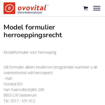
Ga naar main content
Model formulier
herroeppingsrecht
Modelformulier voor herroeping
(dit formulier alleen invullen en terugzenden wanneer u de
overeenkomst wilt herroepen)
- Aan:
Ovovital B.V.
Van Haersoltestrjitte 26A
8855 CW Sexbierum
Tel.: 0517 - 591 412